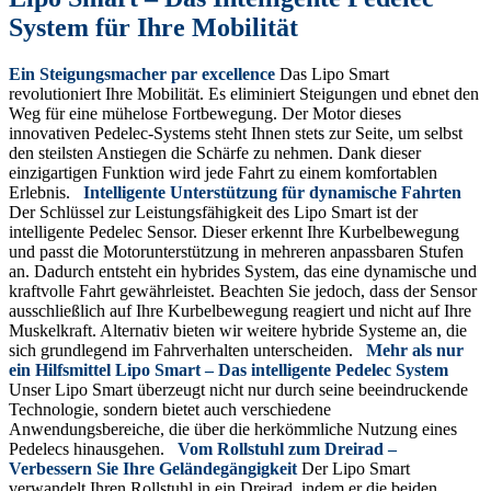
System für Ihre Mobilität
Ein Steigungsmacher par excellence
Das Lipo Smart
revolutioniert Ihre Mobilität. Es eliminiert Steigungen und ebnet den
Weg für eine mühelose Fortbewegung. Der Motor dieses
innovativen Pedelec-Systems steht Ihnen stets zur Seite, um selbst
den steilsten Anstiegen die Schärfe zu nehmen. Dank dieser
einzigartigen Funktion wird jede Fahrt zu einem komfortablen
Erlebnis.
Intelligente Unterstützung für dynamische Fahrten
Der Schlüssel zur Leistungsfähigkeit des Lipo Smart ist der
intelligente Pedelec Sensor. Dieser erkennt Ihre Kurbelbewegung
und passt die Motorunterstützung in mehreren anpassbaren Stufen
an. Dadurch entsteht ein hybrides System, das eine dynamische und
kraftvolle Fahrt gewährleistet. Beachten Sie jedoch, dass der Sensor
ausschließlich auf Ihre Kurbelbewegung reagiert und nicht auf Ihre
Muskelkraft. Alternativ bieten wir weitere hybride Systeme an, die
sich grundlegend im Fahrverhalten unterscheiden.
Mehr als nur
ein Hilfsmittel
Lipo Smart – Das intelligente Pedelec System
Unser Lipo Smart überzeugt nicht nur durch seine beeindruckende
Technologie, sondern bietet auch verschiedene
Anwendungsbereiche, die über die herkömmliche Nutzung eines
Pedelecs hinausgehen.
Vom Rollstuhl zum Dreirad –
Verbessern Sie Ihre Geländegängigkeit
Der Lipo Smart
verwandelt Ihren Rollstuhl in ein Dreirad, indem er die beiden