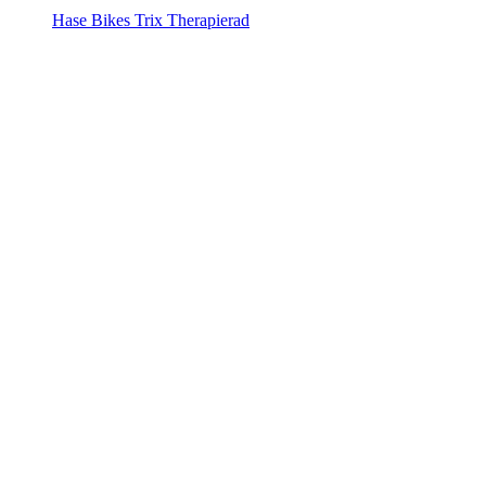
Hase Bikes Trix Therapierad