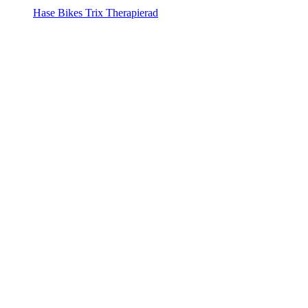
Hase Bikes Trix Therapierad