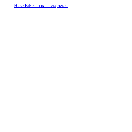
Hase Bikes Trix Therapierad