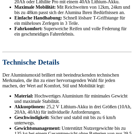
20Ah oder Lithilite Pro mit einem 40Ah Lithium-Akku.
Maximale Mobilität:
Mit Reichweiten von 12km, 24km und
bis zu 48km passt sich der Alumina Ihren Bedürfnissen an.
Einfache Handhabung:
Schnell lösbare T-Griffstange für
ein müheloses Zerlegen in 3 Teile.
Fahrkomfort:
Superweiche Reifen und volle Federung für
ein geschmeidiges Fahrerlebnis.
Technische Details
Der Aluminiumoxid brilliert mit beeindruckenden technischen
Merkmalen, die ihn zu einer hervorragenden Wahl für jeden
machen, der Wert auf Komfort, Stil und Mobilität legt:
Material:
Hochwertiges Aluminium für minimales Gewicht
und maximale Stabilität.
Akkuoptionen:
25,2 V Lithium-Akku in drei Größen (10Ah,
20Ah, 40Ah) für individuelle Anforderungen.
Geschwindigkeit:
Sicher und stabil mit bis zu 6 km/h
unterwegs.
Gewichtsmanagement:
Unterstützt Nutzergewichte bis zu
135 kg bei einem Gesamtgewicht ohne Batterien von nur 29,5